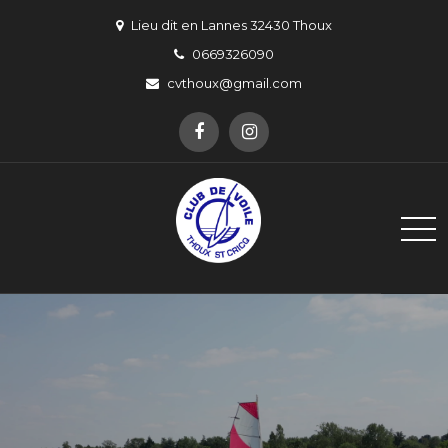
Skip
Lieu dit en Lannes 32430 Thoux
to
0669326090
content
cvthoux@gmail.com
Club de Voile de Thoux Saint-
Un pour Thoux, Thoux pour un !
Cricq