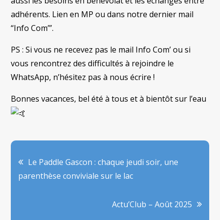
aussi les besoins en bénévolat et les échanges entre
adhérents. Lien en MP ou dans notre dernier mail
“Info Com’”.
PS : Si vous ne recevez pas le mail Info Com’ ou si
vous rencontrez des difficultés à rejoindre le
WhatsApp, n’hésitez pas à nous écrire !
Bonnes vacances, bel été à tous et à bientôt sur l’eau
Navigation
Le Paddle Gascon : chaque jeudi soir, une
parenthèse conviviale sur le lac
de
Actu’Club – Août 2025
l’article