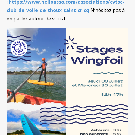
:
https://www.helloasso.com/associations/cvtsc-
club-de-voile-de-thoux-saint-cricq
N’hésitez pas à
en parler autour de vous !