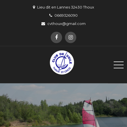
Skip
Lieu dit en Lannes 32430 Thoux
to
0669326090
content
cvthoux@gmail.com
Club de Voile de Thoux Saint-
Un pour Thoux, Thoux pour un !
Cricq