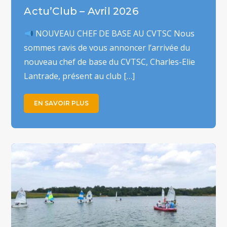
Actu’Club – Avril 2026
NOUVEAU CHEF DE BASE AU CVTSC Nous
sommes ravis de vous annoncer l’arrivée du
nouveau chef de base du CVTSC, Charles-Elie
Lantrade, présent au club […]
EN SAVOIR PLUS