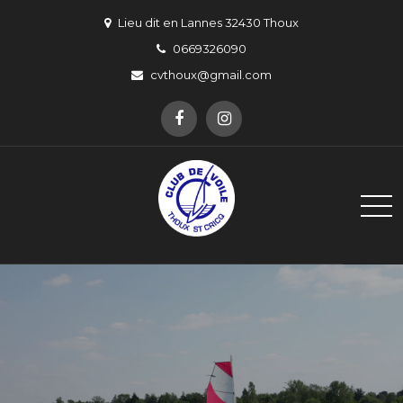
Skip
Lieu dit en Lannes 32430 Thoux
to
0669326090
content
cvthoux@gmail.com
Club de Voile de Thoux Saint-
Un pour Thoux, Thoux pour un !
Cricq