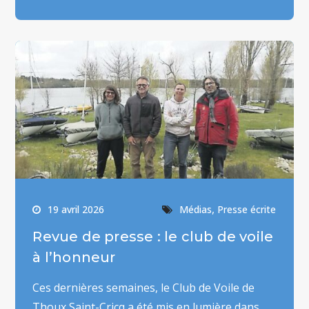
,
19 avril 2026
Médias
Presse écrite
Revue de presse : le club de voile
à l’honneur
Ces dernières semaines, le Club de Voile de
Thoux Saint-Cricq a été mis en lumière dans