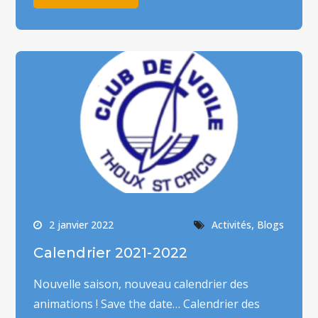
,
2 janvier 2022
Activités
Blogs
Calendrier 2021-2022
Nouvelle saison, nouveau calendrier des
animations ! Save the date… Calendrier des