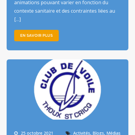
animations pouvant varier en fonction du
contexte sanitaire et des contraintes liées au
[…]
EN SAVOIR PLUS
,
,
25 octobre 2021
Activités
Blogs
Médias