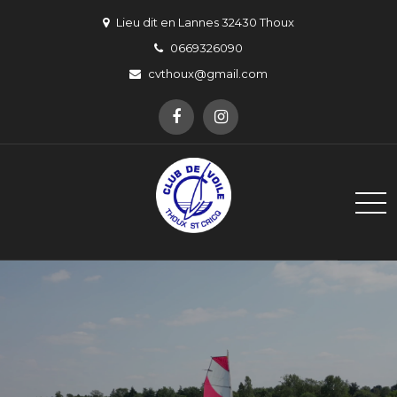
Skip
Lieu dit en Lannes 32430 Thoux
to
0669326090
content
cvthoux@gmail.com
Club de Voile de Thoux Saint-
Un pour Thoux, Thoux pour un !
Cricq