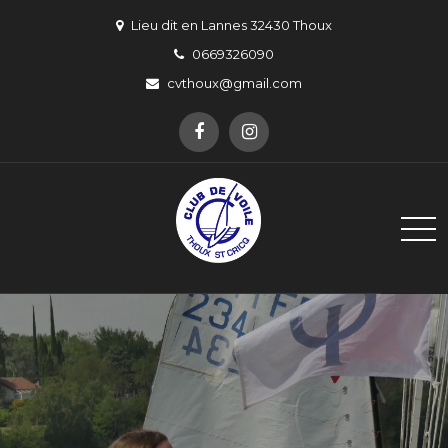
Skip
Lieu dit en Lannes 32430 Thoux
to
0669326090
content
cvthoux@gmail.com
Club de Voile de Thoux Saint-
Un pour Thoux, Thoux pour un !
Cricq