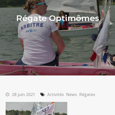
Régate Optimômes
28 juin 2021
Activités
,
News
,
Régates