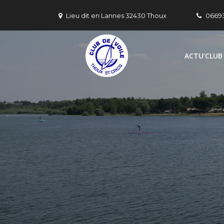
Skip
Lieu dit en Lannes 32430 Thoux
0669
to
content
ACTU’CLUB
Club de Voi
Un pour Thoux, Thoux p