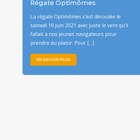
Régate Optimômes
La régate Optimômes s’est déroulée le
samedi 19 juin 2021 avec juste le vent qu’il
fallait à nos jeunes navigateurs pour
prendre du plaisir. Pour […]
EN SAVOIR PLUS