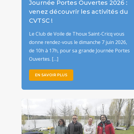
Journée Portes Ouvertes 2026 :
venez découvrir les activités du
CVTSC !
Le Club de Voile de Thoux Saint-Cricq vous
donne rendez-vous le dimanche 7 juin 2026,
de 10h à 17h, pour sa grande Journée Portes
Ouvertes. […]
EN SAVOIR PLUS