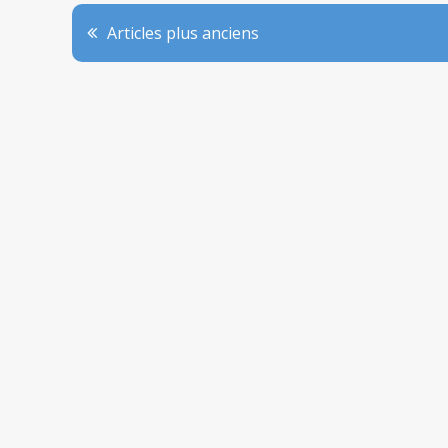
Navigation
Articles plus anciens
des
articles