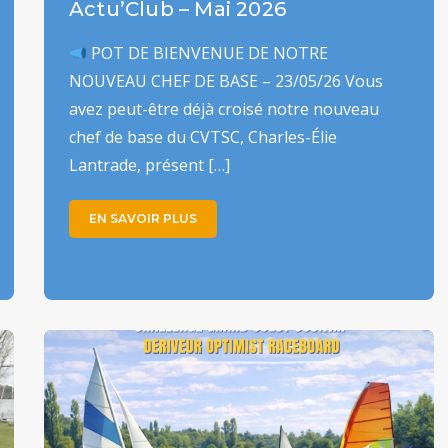
Actu’Club – Mai 2026
POT DE BIENVENUE DE NOTRE
NOUVEAU CHEF DE BASE – 23/05/26 Vous
avez peut-être déjà croisé notre nouveau
chef de base du CVTSC, Charles-Élie
Lantrade, présent […]
EN SAVOIR PLUS